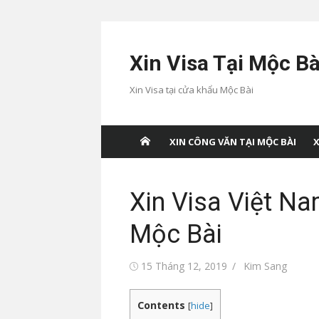
Chuyển
tới
Xin Visa Tại Mộc Bà
nội
dung
Xin Visa tại cửa khẩu Mộc Bài
XIN CÔNG VĂN TẠI MỘC BÀI
X
Xin Visa Việt Na
Mộc Bài
Đăng
Tác
15 Tháng 12, 2019
Kim Sang
vào
giả
Contents
[
hide
]