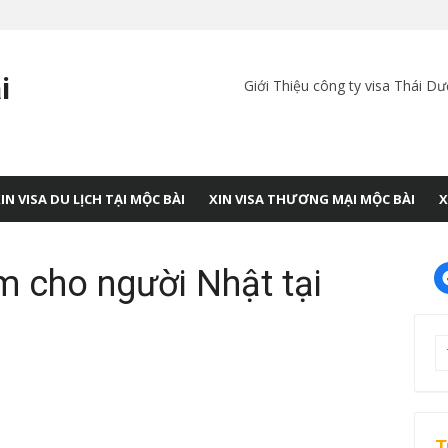
i
Giới Thiệu công ty visa Thái D
IN VISA DU LỊCH TẠI MỘC BÀI
XIN VISA THƯƠNG MẠI MỘC BÀI
X
m cho người Nhật tại
T
kế
q
ch
T