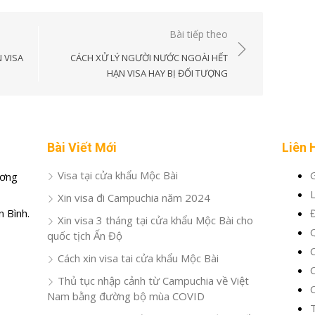
Bài tiếp theo
 VISA
CÁCH XỬ LÝ NGƯỜI NƯỚC NGOÀI HẾT
HẠN VISA HAY BỊ ĐỐI TƯỢNG
Bài Viết Mới
Liên 
Visa tại cửa khẩu Mộc Bài
G
ương
L
Xin visa đi Campuchia năm 2024
 Bình.
Xin visa 3 tháng tại cửa khẩu Mộc Bài cho
Q
quốc tịch Ấn Độ
C
Cách xin visa tai cửa khẩu Mộc Bài
C
Thủ tục nhập cảnh từ Campuchia về Việt
C
Nam bằng đường bộ mùa COVID