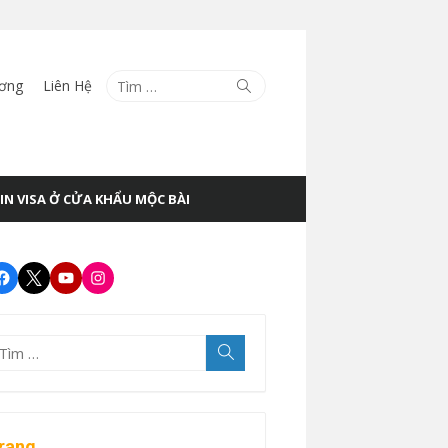
Tìm
Tìm
ương
Liên Hệ
kiếm
kết
quả
cho:
IN VISA Ở CỬA KHẨU MỘC BÀI
Facebook
Twitter
Youtube
Instagram
ìm
Tìm
kiếm
t
uả
o:
rang