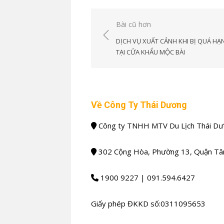
Điều
Bài cũ hơn
hướng
DỊCH VỤ XUẤT CẢNH KHI BỊ QUÁ HẠN
bài
TẠI CỬA KHẨU MỘC BÀI
viết
Về Công Ty Thái Dương
Công ty TNHH MTV Du Lịch Thái D
302 Cộng Hòa, Phường 13, Quận Tân
1900 9227 | 091.594.6427
Giấy phép ĐKKD số:0311095653