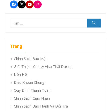
Facebook
Twitter
Youtube
Instagram
Tìm
Tìm
kiếm
kết
quả
cho:
Trang
Chính Sách Bảo Mật
Giới Thiệu công ty visa Thái Dương
Liên Hệ
Điều Khoản Chung
Quy Định Thanh Toán
Chính Sách Giao Nhận
Chính Sách Bảo Hành Và Đổi Trả