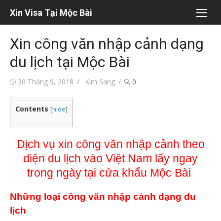
Chuyển
Xin Visa Tại Mộc Bài
tới
nội
Xin công văn nhập cảnh dạng
dung
du lịch tại Mộc Bài
Đăng
Tác
30 Tháng 9, 2018
Kim Sang
0
vào
giả
Contents
[
hide
]
Dịch vụ xin công văn nhập cảnh theo
diện du lịch vào Việt Nam lấy ngay
trong ngày tại cửa khẩu Mộc Bài
Những loại công văn nhập cảnh dạng du
lịch