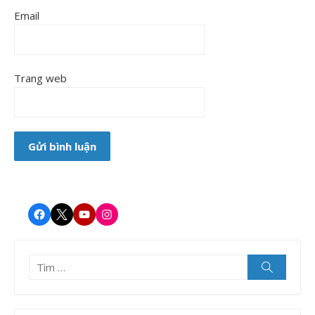
Email
Trang web
Facebook
Twitter
Youtube
Instagram
Tìm
Tìm
kiếm
kết
quả