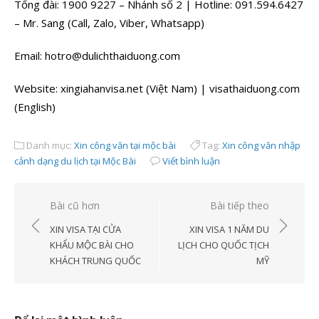
Tổng đài: 1900 9227 – Nhánh số 2 | Hotline: 091.594.6427
– Mr. Sang (Call, Zalo, Viber, Whatsapp)
Email: hotro@dulichthaiduong.com
Website: xingiahanvisa.net (Việt Nam) | visathaiduong.com
(English)
Danh mục:
Xin công văn tại mộc bài
Tag:
Xin công văn nhập
cảnh dạng du lịch tại Mộc Bài
Viết bình luận
Điều
Bài cũ hơn
Bài tiếp theo
hướng
XIN VISA TẠI CỬA
XIN VISA 1 NĂM DU
bài
KHẨU MỘC BÀI CHO
LỊCH CHO QUỐC TỊCH
KHÁCH TRUNG QUỐC
MỸ
viết