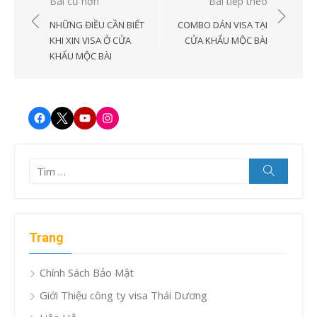
Điều
Bài cũ hơn
Bài tiếp theo
hướng
NHỮNG ĐIỀU CẦN BIẾT
COMBO DÁN VISA TẠI
bài
KHI XIN VISA Ở CỬA
CỬA KHẨU MỘC BÀI
KHẨU MỘC BÀI
viết
Facebook
Twitter
Youtube
Instagram
Tìm
Tìm
kiếm
kết
quả
cho:
Trang
Chính Sách Bảo Mật
Giới Thiệu công ty visa Thái Dương