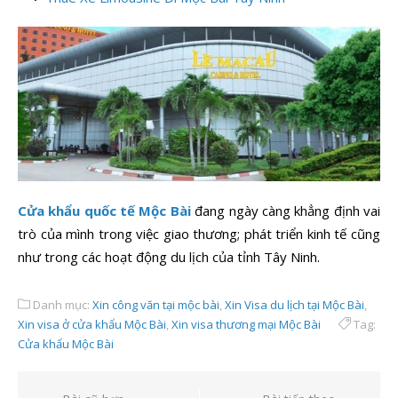
Cửa khẩu quốc tế Mộc Bài
đang ngày càng khẳng định vai
trò của mình trong việc giao thương; phát triển kinh tế cũng
như trong các hoạt động du lịch của tỉnh Tây Ninh.
Danh mục:
Xin công văn tại mộc bài
,
Xin Visa du lịch tại Mộc Bài
,
Xin visa ở cửa khẩu Mộc Bài
,
Xin visa thương mại Mộc Bài
Tag:
Cửa khẩu Mộc Bài