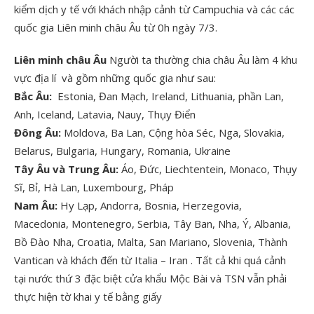
kiểm dịch y tế với khách nhập cảnh từ Campuchia và các các
quốc gia Liên minh châu Âu từ 0h ngày 7/3.
Liên minh châu Âu
Người ta thường chia châu Âu làm 4 khu
vực địa lí và gồm những quốc gia như sau:
Bắc Âu:
Estonia, Đan Mạch, Ireland, Lithuania, phần Lan,
Anh, Iceland, Latavia, Nauy, Thụy Điển
Đông Âu:
Moldova, Ba Lan, Cộng hòa Séc, Nga, Slovakia,
Belarus, Bulgaria, Hungary, Romania, Ukraine
Tây Âu và Trung Âu:
Áo, Đức, Liechtentein, Monaco, Thụy
Sĩ, Bỉ, Hà Lan, Luxembourg, Pháp
Nam Âu:
Hy Lạp, Andorra, Bosnia, Herzegovia,
Macedonia, Montenegro, Serbia, Tây Ban, Nha, Ý, Albania,
Bồ Đào Nha, Croatia, Malta, San Mariano, Slovenia, Thành
Vantican và khách đến từ Italia – Iran . Tất cả khi quá cảnh
tại nước thứ 3 đặc biệt cửa khẩu Mộc Bài và TSN vẫn phải
thực hiện tờ khai y tế bằng giấy