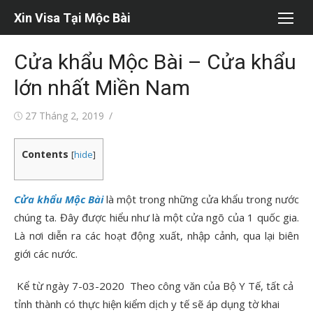
Chuyển
Xin Visa Tại Mộc Bài
tới
nội
Cửa khẩu Mộc Bài – Cửa khẩu
dung
lớn nhất Miền Nam
Đăng
Tác
27 Tháng 2, 2019
vào
giả
Contents
[
hide
]
Cửa khẩu Mộc Bài
là một trong những cửa khẩu trong nước
chúng ta. Đây được hiểu như là một cửa ngõ của 1 quốc gia.
Là nơi diễn ra các hoạt động xuất, nhập cảnh, qua lại biên
giới các nước.
Kể từ ngày 7-03-2020
Theo công văn của Bộ Y Tế, tất cả
tỉnh thành có thực hiện kiểm dịch y tế sẽ áp dụng tờ khai