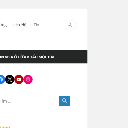
Tìm
Tìm
ương
Liên Hệ
kiếm
kết
quả
cho:
IN VISA Ở CỬA KHẨU MỘC BÀI
Facebook
Twitter
Youtube
Instagram
ìm
Tìm
kiếm
t
uả
o:
rang