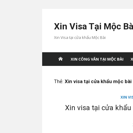
Chuyển
tới
Xin Visa Tại Mộc Bà
nội
dung
Xin Visa tại cửa khẩu Mộc Bài
XIN CÔNG VĂN TẠI MỘC BÀI
X
Thẻ:
Xin visa tại cửa khẩu mộc bà
XIN V
Xin visa tại cửa khẩ