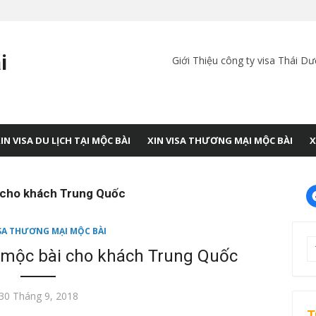
i
Giới Thiệu công ty visa Thái D
IN VISA DU LỊCH TẠI MỘC BÀI
XIN VISA THƯƠNG MẠI MỘC BÀI
X
i cho khách Trung Quốc
ISA THƯƠNG MẠI MỘC BÀI
T
u mộc bài cho khách Trung Quốc
kế
q
Đăng
30 Tháng 9, 2018
ch
vào
T